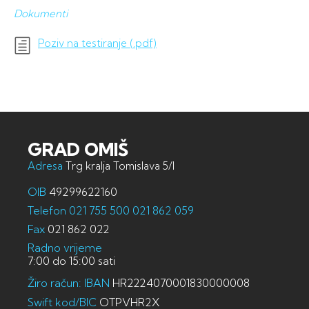
Dokumenti
Poziv na testiranje (.pdf)
GRAD OMIŠ
Adresa
Trg kralja Tomislava 5/I
OIB
49299622160
Telefon
021 755 500
021 862 059
Fax
021 862 022
Radno vrijeme
7:00 do 15:00 sati
Žiro račun: IBAN
HR2224070001830000008
Swift kod/BIC
OTPVHR2X