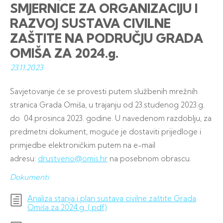
SMJERNICE ZA ORGANIZACIJU I
RAZVOJ SUSTAVA CIVILNE
ZAŠTITE NA PODRUČJU GRADA
OMIŠA ZA 2024.g.
23.11.
2023
Savjetovanje će se provesti putem službenih mrežnih
stranica Grada Omiša, u trajanju od 23.studenog 2023.g.
do 04.prosinca 2023. godine. U navedenom razdoblju, za
predmetni dokument, moguće je dostaviti prijedloge i
primjedbe elektroničkim putem na e-mail
adresu:
drustveno@omis.hr
na posebnom obrascu.
Dokumenti
Analiza stanja i plan sustava civilne zaštite Grada
Omiša za 2024.g. (.pdf)