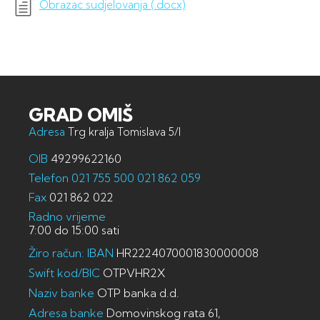
Obrazac sudjelovanja (.docx)
GRAD OMIŠ
Adresa
Trg kralja Tomislava 5/I
OIB
49299622160
Telefon
021 755 500
021 862 059
Fax
021 862 022
Radno vrijeme
7:00 do 15:00 sati
Žiro račun: IBAN
HR2224070001830000008
Swift kod/BIC
OTPVHR2X
Naziv banke
OTP banka d.d.
Adresa banke
Domovinskog rata 61,