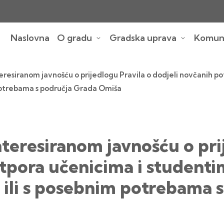
Naslovna
O gradu
Gradska uprava
Komuna
eresiranom javnošću o prijedlogu Pravila o dodjeli novčanih po
 potrebama s područja Grada Omiša
nteresiranom javnošću o pri
tpora učenicima i studenti
ja ili s posebnim potrebama