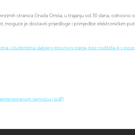
režnih stranica Grada Omiša, u trajanju od 30 dana, odnosno od
 moguće je dostaviti prijedloge i primjedbe elektroničkim pu
cima i studentima slabijeg imovnog stanja, bez roditelja ili s 
ainteresiranom javnošću (.pdf)