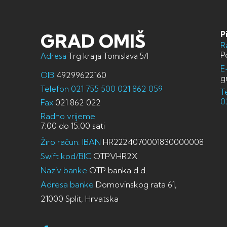
P
GRAD OMIŠ
R
P
Adresa
Trg kralja Tomislava 5/I
E
OIB
49299622160
g
Telefon
021 755 500
021 862 059
T
0
Fax
021 862 022
Radno vrijeme
7:00 do 15:00 sati
Žiro račun: IBAN
HR2224070001830000008
Swift kod/BIC
OTPVHR2X
Naziv banke
OTP banka d.d.
Adresa banke
Domovinskog rata 61,
21000 Split, Hrvatska