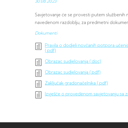
30.08.
2023
Savjetovanje će se provesti putem službenih m
navedenom razdoblju, za predmetni dokument,
Dokumenti
Pravila o dodjeli novčanih potpora učeni
(.pdf)
Obrazac sudjelovanja (.doc)
Obrazac sudjelovanja (.pdf)
Zaključak gradonačelnika (.pdf)
Izvješće o provedenom savjetovanju sa z