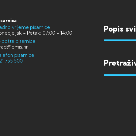
isarnica
adno vrijeme pisarnice
Popis sv
onedjeljak - Petak: 07:00 - 14:00
-pošta pisarnice
rad@omis.hr
elefon pisarnice
21 755 500