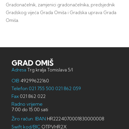
Gradonačelnik, zamjenici gradonačelnika, predsjednik
Gradskog vijeća Grada Omiša i Gradska uprava Grada
Omiša.
GRAD OMIŠ
Adresa
Trg kralja Tomislava 5/I
OIB
49299622160
Telefon
021 755 500
021 862 059
Fax
021 862 022
Radno vrijeme
7:00 do 15:00 sati
Žiro račun: IBAN
HR2224070001830000008
Swift kod/BIC
OTPVHR2X