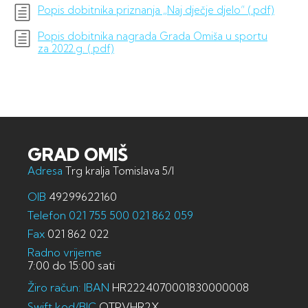
Popis dobitnika priznanja „Naj dječje djelo“ (.pdf)
Popis dobitnika nagrada Grada Omiša u sportu
za 2022.g. (.pdf)
GRAD OMIŠ
Adresa
Trg kralja Tomislava 5/I
OIB
49299622160
Telefon
021 755 500
021 862 059
Fax
021 862 022
Radno vrijeme
7:00 do 15:00 sati
Žiro račun: IBAN
HR2224070001830000008
Swift kod/BIC
OTPVHR2X