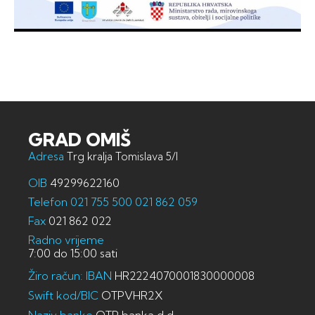
GRAD OMIŠ
Adresa
Trg kralja Tomislava 5/I
OIB
49299622160
Telefon
021 755 500
021 862 059
Fax
021 862 022
Radno vrijeme
7:00 do 15:00 sati
Žiro račun: IBAN
HR2224070001830000008
Swift kod/BIC
OTPVHR2X
Naziv banke
OTP banka d.d.