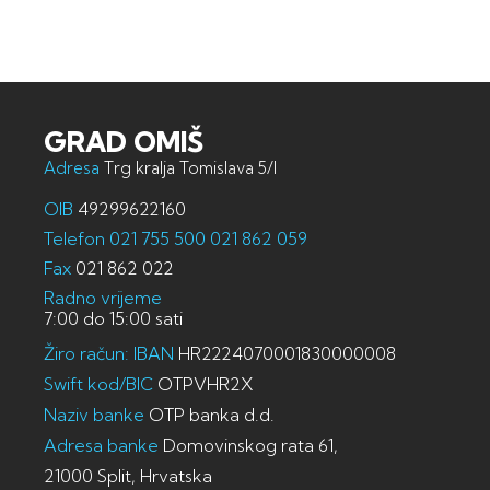
GRAD OMIŠ
Adresa
Trg kralja Tomislava 5/I
OIB
49299622160
Telefon
021 755 500
021 862 059
Fax
021 862 022
Radno vrijeme
7:00 do 15:00 sati
Žiro račun: IBAN
HR2224070001830000008
Swift kod/BIC
OTPVHR2X
Naziv banke
OTP banka d.d.
Adresa banke
Domovinskog rata 61,
21000 Split, Hrvatska