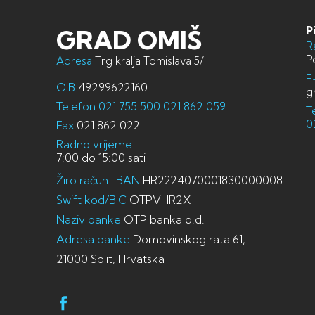
P
GRAD OMIŠ
R
P
Adresa
Trg kralja Tomislava 5/I
E
OIB
49299622160
g
Telefon
021 755 500
021 862 059
T
0
Fax
021 862 022
Radno vrijeme
7:00 do 15:00 sati
Žiro račun: IBAN
HR2224070001830000008
Swift kod/BIC
OTPVHR2X
Naziv banke
OTP banka d.d.
Adresa banke
Domovinskog rata 61,
21000 Split, Hrvatska