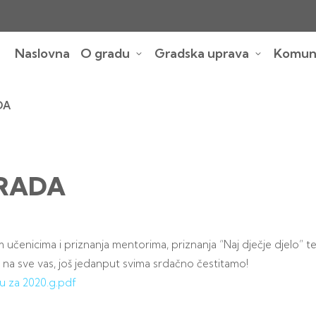
Naslovna
O gradu
Gradska uprava
Komuna
DA
RADA
 učenicima i priznanja mentorima, priznanja “Naj dječje djelo” t
 na sve vas, još jedanput svima srdačno čestitamo!
u za 2020.g.pdf