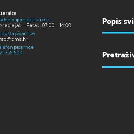
isarnica
adno vrijeme pisarnice
Popis sv
onedjeljak - Petak: 07:00 - 14:00
-pošta pisarnice
rad@omis.hr
elefon pisarnice
21 755 500