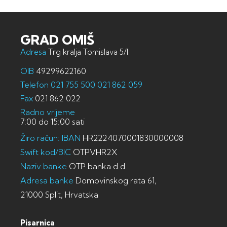
GRAD OMIŠ
Adresa
Trg kralja Tomislava 5/I
OIB
49299622160
Telefon
021 755 500
021 862 059
Fax
021 862 022
Radno vrijeme
7:00 do 15:00 sati
Žiro račun: IBAN
HR2224070001830000008
Swift kod/BIC
OTPVHR2X
Naziv banke
OTP banka d.d.
Adresa banke
Domovinskog rata 61,
21000 Split, Hrvatska
Pisarnica