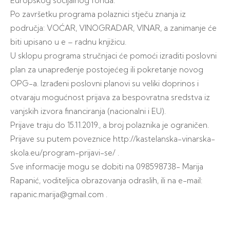
Europskog socijalnog fonda.
Po završetku programa polaznici stječu znanja iz
područja: VOĆAR, VINOGRADAR, VINAR, a zanimanje će
biti upisano u e – radnu knjižicu.
U sklopu programa stručnjaci će pomoći izraditi poslovni
plan za unapređenje postojećeg ili pokretanje novog
OPG-a. Izrađeni poslovni planovi su veliki doprinos i
otvaraju mogućnost prijava za bespovratna sredstva iz
vanjskih izvora financiranja (nacionalni i EU).
Prijave traju do 15.11.2019., a broj polaznika je ograničen.
Prijave su putem poveznice http://kastelanska-vinarska-
skola.eu/program-prijavi-se/ .
Sve informacije mogu se dobiti na 098598738- Marija
Rapanić, voditeljica obrazovanja odraslih, ili na e-mail:
rapanic.marija@gmail.com .