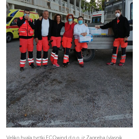
Veliko hvala tvrtki ECOwind d.o.o. iz Zagreba (vlasnik