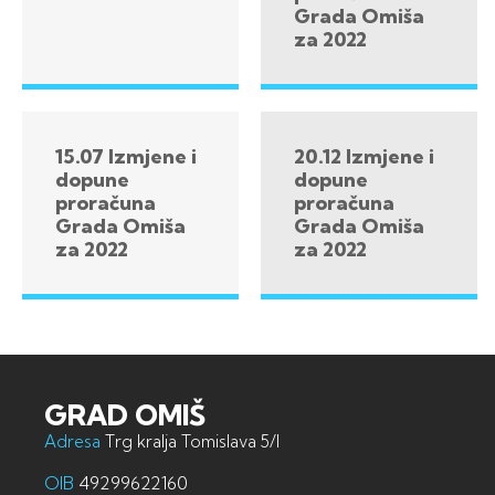
Grada Omiša
za 2022
15.07 Izmjene i
20.12 Izmjene i
dopune
dopune
proračuna
proračuna
Grada Omiša
Grada Omiša
za 2022
za 2022
GRAD OMIŠ
Adresa
Trg kralja Tomislava 5/I
OIB
49299622160