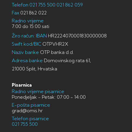
Telefon
021 755 500
021 862 059
Fax
021 862 022
Radno vrijeme
7:00 do 15:00 sati
Žiro račun: IBAN
HR2224070001830000008
Swift kod/BIC
OTPVHR2X
Naziv banke
OTP banka d.d.
Adresa banke
Domovinskog rata 61,
21000 Split, Hrvatska
Pisarnica
Radno vrijeme pisarnice
Ponedjeljak - Petak: 07:00 - 14:00
E-pošta pisarnice
grad@omis.hr
Telefon pisarnice
021 755 500