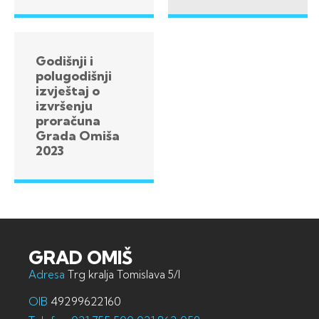
Godišnji i
polugodišnji
izvještaj o
izvršenju
proračuna
Grada Omiša
2023
GRAD OMIŠ
Adresa
Trg kralja Tomislava 5/I
OIB
49299622160