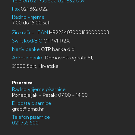
Telefon
021 755 500
021 862 059
Fax
021 862 022
Radno vrijeme
7:00 do 15:00 sati
Žiro račun: IBAN
HR2224070001830000008
Swift kod/BIC
OTPVHR2X
Naziv banke
OTP banka d.d.
Adresa banke
Domovinskog rata 61,
21000 Split, Hrvatska
Pisarnica
Radno vrijeme pisarnice
Ponedjeljak - Petak: 07:00 - 14:00
E-pošta pisarnice
grad@omis.hr
Telefon pisarnice
021 755 500