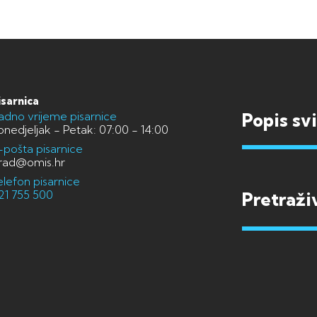
isarnica
adno vrijeme pisarnice
Popis sv
onedjeljak - Petak: 07:00 - 14:00
-pošta pisarnice
rad@omis.hr
elefon pisarnice
21 755 500