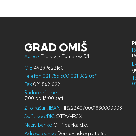
P
GRAD OMIŠ
R
P
Adresa
Trg kralja Tomislava 5/I
E
OIB
49299622160
g
Telefon
021 755 500
021 862 059
T
0
Fax
021 862 022
Radno vrijeme
7:00 do 15:00 sati
Žiro račun: IBAN
HR2224070001830000008
Swift kod/BIC
OTPVHR2X
Naziv banke
OTP banka d.d.
Adresa banke
Domovinskog rata 61,