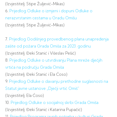
(Izvjestitelj: Stipe Žuljević-Mikas)
6.
Prijedlog Odluke o izmjeni i dopuni Odluke o
nerazvrstanim cestama u Gradu Omišu
(Izvjestitelj: Stipe Žuljević-Mikas)
7.
Prijedlog Godišnjeg provedbenog plana unapređenja
zašite od požara Grada Omiša za 2023. godinu
(Izvjestitelj: Đeki Stanić i Višeslav Pešić)
8.
Prijedlog Odluke o utvrđivanju Plana mreže dječjih
vrtića na području Grada Omiša
(Izvjestitelj: Đeki Stanić i Ela Ćoso)
9.
Prijedlog Odluke o davanju prethodne suglasnosti na
Statut javne ustanove „Dječji vrtić Omiš“
(Izvjestitelj: Ela Ćoso)
10.
Prijedlog Odluke o socijalnoj skrbi Grada Omiša
(Izvjestitelj: Đeki Stanić i Katarina Pupačić)
11.
Prijedlog Programa javnih potreba u kulturi Grada