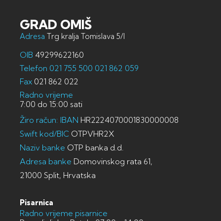
GRAD OMIŠ
Adresa
Trg kralja Tomislava 5/I
OIB
49299622160
Telefon
021 755 500
021 862 059
Fax
021 862 022
Radno vrijeme
7:00 do 15:00 sati
Žiro račun: IBAN
HR2224070001830000008
Swift kod/BIC
OTPVHR2X
Naziv banke
OTP banka d.d.
Adresa banke
Domovinskog rata 61,
21000 Split, Hrvatska
Pisarnica
Radno vrijeme pisarnice