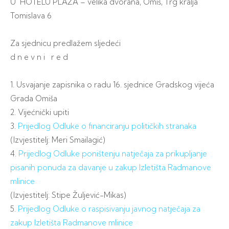
U HOTELU PLAŽA – velika dvorana, Omiš, Trg kralja
Tomislava 6
Za sjednicu predlažem sljedeći
d n e v n i r e d
1. Usvajanje zapisnika o radu 16. sjednice Gradskog vijeća
Grada Omiša
2. Vijećnički upiti
3.
Prijedlog Odluke o financiranju političkih stranaka
(Izvjestitelj: Meri Smailagić)
4.
Prijedlog Odluke poništenju natječaja za prikupljanje
pisanih ponuda za davanje u zakup Izletišta Radmanove
mlinice
(Izvjestitelj: Stipe Žuljević-Mikas)
5.
Prijedlog Odluke o raspisivanju javnog natječaja za
zakup Izletišta Radmanove mlinice