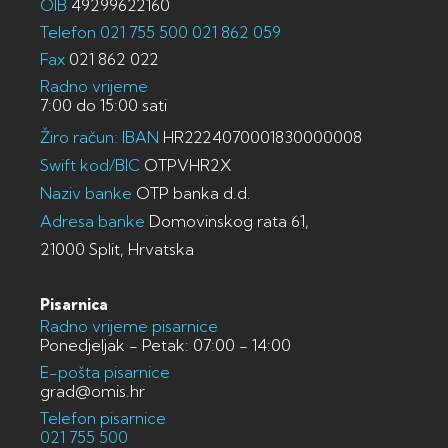
OIB
49299622160
Telefon
021 755 500
021 862 059
Fax
021 862 022
Radno vrijeme
7:00 do 15:00 sati
Žiro račun: IBAN
HR2224070001830000008
Swift kod/BIC
OTPVHR2X
Naziv banke
OTP banka d.d.
Adresa banke
Domovinskog rata 61,
21000 Split, Hrvatska
Pisarnica
Radno vrijeme pisarnice
Ponedjeljak - Petak: 07:00 - 14:00
E-pošta pisarnice
grad@omis.hr
Telefon pisarnice
021 755 500