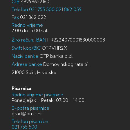
OIB
49299622160
Telefon
021 755 500
021 862 059
Fax
021 862 022
Radno vrijeme
7:00 do 15:00 sati
Žiro račun: IBAN
HR2224070001830000008
Swift kod/BIC
OTPVHR2X
Naziv banke
OTP banka d.d.
Adresa banke
Domovinskog rata 61,
21000 Split, Hrvatska
Pisarnica
Radno vrijeme pisarnice
Ponedjeljak - Petak: 07:00 - 14:00
E-pošta pisarnice
grad@omis.hr
Telefon pisarnice
021 755 500