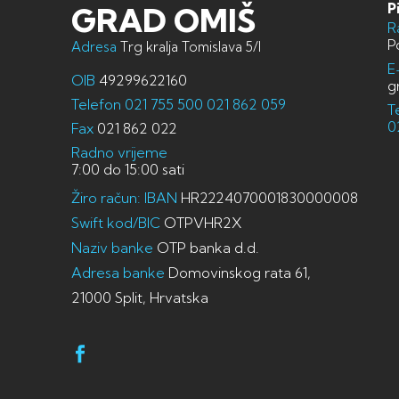
P
GRAD OMIŠ
R
P
Adresa
Trg kralja Tomislava 5/I
E
OIB
49299622160
g
Telefon
021 755 500
021 862 059
T
0
Fax
021 862 022
Radno vrijeme
7:00 do 15:00 sati
Žiro račun: IBAN
HR2224070001830000008
Swift kod/BIC
OTPVHR2X
Naziv banke
OTP banka d.d.
Adresa banke
Domovinskog rata 61,
21000 Split, Hrvatska