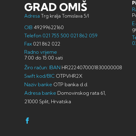
P
GRAD OMIŠ
R
P
Adresa
Trg kralja Tomislava 5/I
E
OIB
49299622160
g
Telefon
021 755 500
021 862 059
T
0
Fax
021 862 022
Radno vrijeme
7:00 do 15:00 sati
Žiro račun: IBAN
HR2224070001830000008
Swift kod/BIC
OTPVHR2X
Naziv banke
OTP banka d.d.
Adresa banke
Domovinskog rata 61,
21000 Split, Hrvatska