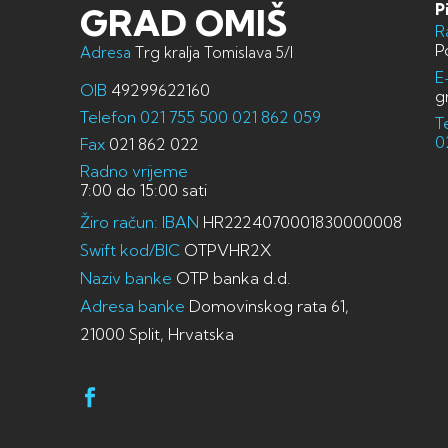
P
GRAD OMIŠ
R
P
Adresa
Trg kralja Tomislava 5/I
E
OIB
49299622160
g
Telefon
021 755 500
021 862 059
T
0
Fax
021 862 022
Radno vrijeme
7:00 do 15:00 sati
Žiro račun: IBAN
HR2224070001830000008
Swift kod/BIC
OTPVHR2X
Naziv banke
OTP banka d.d.
Adresa banke
Domovinskog rata 61,
21000 Split, Hrvatska