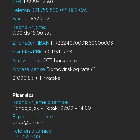
OIB
49299622160
Telefon
021 755 500
021 862 059
Fax
021 862 022
Radno vrijeme
7:00 do 15:00 sati
Žiro račun: IBAN
HR2224070001830000008
Swift kod/BIC
OTPVHR2X
Naziv banke
OTP banka d.d.
Adresa banke
Domovinskog rata 61,
21000 Split, Hrvatska
Pisarnica
Radno vrijeme pisarnice
Ponedjeljak - Petak: 07:00 - 14:00
E-pošta pisarnice
grad@omis.hr
Telefon pisarnice
021 755 500