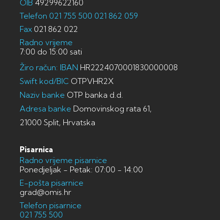
OIB
49299622160
Telefon
021 755 500
021 862 059
Fax
021 862 022
Radno vrijeme
7:00 do 15:00 sati
Žiro račun: IBAN
HR2224070001830000008
Swift kod/BIC
OTPVHR2X
Naziv banke
OTP banka d.d.
Adresa banke
Domovinskog rata 61,
21000 Split, Hrvatska
Pisarnica
Radno vrijeme pisarnice
Ponedjeljak - Petak: 07:00 - 14:00
E-pošta pisarnice
grad@omis.hr
Telefon pisarnice
021 755 500