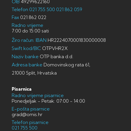
OIB
49299622160
Telefon
021 755 500
021 862 059
Fax
021 862 022
Radno vrijeme
7:00 do 15:00 sati
Žiro račun: IBAN
HR2224070001830000008
Swift kod/BIC
OTPVHR2X
Naziv banke
OTP banka d.d.
Adresa banke
Domovinskog rata 61,
21000 Split, Hrvatska
Pisarnica
Radno vrijeme pisarnice
Ponedjeljak - Petak: 07:00 - 14:00
E-pošta pisarnice
grad@omis.hr
Telefon pisarnice
021 755 500