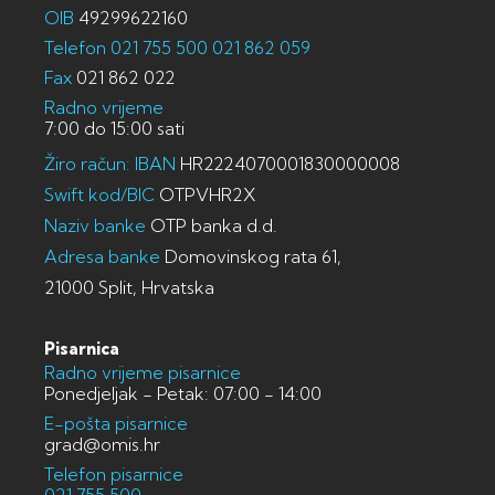
OIB
49299622160
Telefon
021 755 500
021 862 059
Fax
021 862 022
Radno vrijeme
7:00 do 15:00 sati
Žiro račun: IBAN
HR2224070001830000008
Swift kod/BIC
OTPVHR2X
Naziv banke
OTP banka d.d.
Adresa banke
Domovinskog rata 61,
21000 Split, Hrvatska
Pisarnica
Radno vrijeme pisarnice
Ponedjeljak - Petak: 07:00 - 14:00
E-pošta pisarnice
grad@omis.hr
Telefon pisarnice