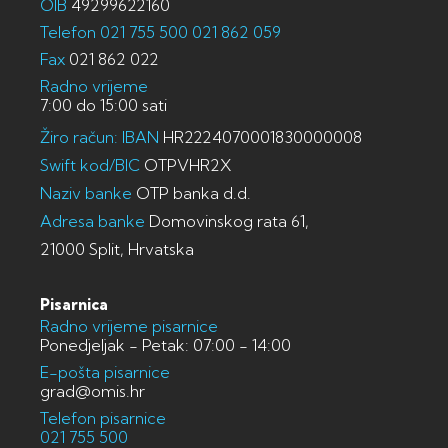
OIB
49299622160
Telefon
021 755 500
021 862 059
Fax
021 862 022
Radno vrijeme
7:00 do 15:00 sati
Žiro račun: IBAN
HR2224070001830000008
Swift kod/BIC
OTPVHR2X
Naziv banke
OTP banka d.d.
Adresa banke
Domovinskog rata 61,
21000 Split, Hrvatska
Pisarnica
Radno vrijeme pisarnice
Ponedjeljak - Petak: 07:00 - 14:00
E-pošta pisarnice
grad@omis.hr
Telefon pisarnice
021 755 500