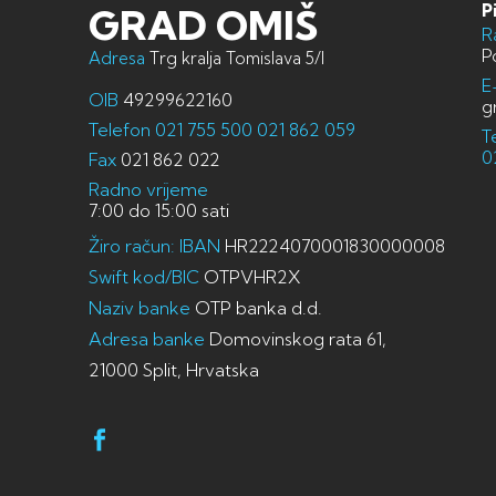
P
GRAD OMIŠ
R
P
Adresa
Trg kralja Tomislava 5/I
E
OIB
49299622160
g
Telefon
021 755 500
021 862 059
T
0
Fax
021 862 022
Radno vrijeme
7:00 do 15:00 sati
Žiro račun: IBAN
HR2224070001830000008
Swift kod/BIC
OTPVHR2X
Naziv banke
OTP banka d.d.
Adresa banke
Domovinskog rata 61,
21000 Split, Hrvatska