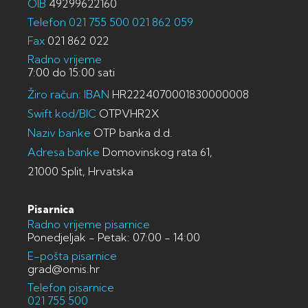
OIB
49299622160
Telefon
021 755 500
021 862 059
Fax
021 862 022
Radno vrijeme
7:00 do 15:00 sati
Žiro račun: IBAN
HR2224070001830000008
Swift kod/BIC
OTPVHR2X
Naziv banke
OTP banka d.d.
Adresa banke
Domovinskog rata 61,
21000 Split, Hrvatska
Pisarnica
Radno vrijeme pisarnice
Ponedjeljak - Petak: 07:00 - 14:00
E-pošta pisarnice
grad@omis.hr
Telefon pisarnice
021 755 500