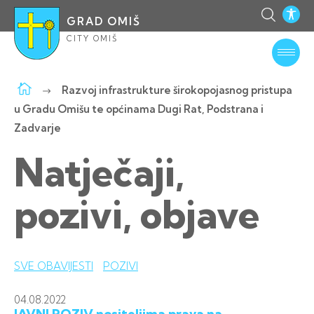
GRAD OMIŠ
CITY OMIŠ
Razvoj infrastrukture širokopojasnog pristupa
u Gradu Omišu te općinama Dugi Rat, Podstrana i
Zadvarje
Natječaji,
pozivi, objave
SVE OBAVIJESTI
POZIVI
04.08.
2022
JAVNI POZIV nositeljima prava na