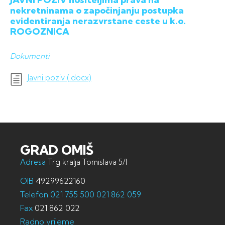
nekretninama o započinjanju postupka
evidentiranja nerazvrstane ceste u k.o.
ROGOZNICA
Dokumenti
Javni poziv (.docx)
GRAD OMIŠ
Adresa
Trg kralja Tomislava 5/I
OIB
49299622160
Telefon
021 755 500
021 862 059
Fax
021 862 022
Radno vrijeme