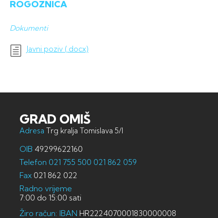
ROGOZNICA
Dokumenti
Javni poziv (.docx)
GRAD OMIŠ
Adresa
Trg kralja Tomislava 5/I
OIB
49299622160
Telefon
021 755 500
021 862 059
Fax
021 862 022
Radno vrijeme
7:00 do 15:00 sati
Žiro račun: IBAN
HR2224070001830000008