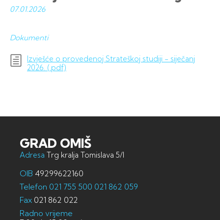
07.01.
2026
Dokumenti
Izvješće o provedenoj Strateškoj studiji - siječanj
2026. (.pdf)
GRAD OMIŠ
Adresa
Trg kralja Tomislava 5/I
OIB
49299622160
Telefon
021 755 500
021 862 059
Fax
021 862 022
Radno vrijeme