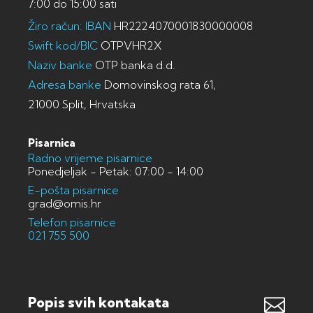
7:00 do 15:00 sati
Žiro račun: IBAN
HR2224070001830000008
Swift kod/BIC
OTPVHR2X
Naziv banke
OTP banka d.d.
Adresa banke
Domovinskog rata 61,
21000 Split, Hrvatska
Pisarnica
Radno vrijeme pisarnice
Ponedjeljak - Petak: 07:00 - 14:00
E-pošta pisarnice
grad@omis.hr
Telefon pisarnice
021 755 500
Popis svih kontakata