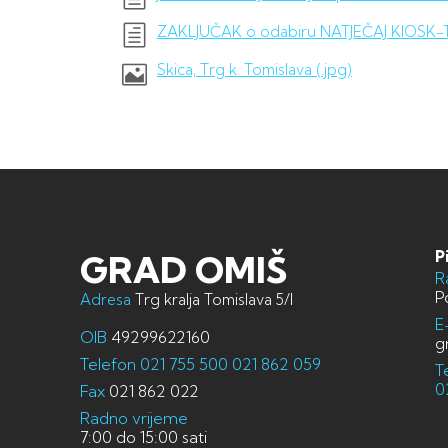
ZAKLJUČAK o odabiru NATJEČAJ KIOSK-Trg
Skica, Trg k. Tomislava (.jpg)
P
GRAD OMIŠ
R
P
Adresa
Trg kralja Tomislava 5/I
E
OIB
49299622160
g
Telefon
021 755 500
021 862 059
T
0
Fax
021 862 022
Radno vrijeme
7:00 do 15:00 sati