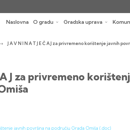
Naslovna
O gradu
Gradska uprava
Komuna
J A V N I N A T J E Č A J za privremeno korištenje javnih p
Č A J za privremeno korišten
 Omiša
orištenje javnih površina na području Grada Omiša (.doc)