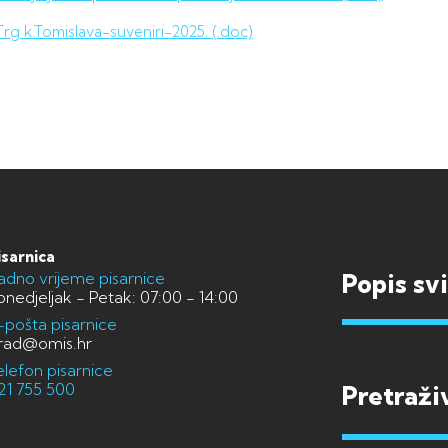
 k.Tomislava-suveniri-2025. (.doc)
isarnica
adno vrijeme pisarnice
Popis sv
onedjeljak - Petak: 07:00 - 14:00
-pošta pisarnice
rad@omis.hr
elefon pisarnice
21 755 500