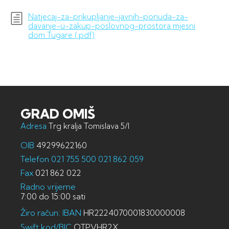
Natjecaj-za-prikupljanje-javnih-ponuda-za-
davanje-u-zakup-poslovnog-prostora mjesni
dom Tugare (.pdf)
GRAD OMIŠ
Adresa
Trg kralja Tomislava 5/I
OIB
49299622160
Telefon
021 755 500
021 862 059
Fax
021 862 022
Radno vrijeme
7:00 do 15:00 sati
Žiro račun: IBAN
HR2224070001830000008
Swift kod/BIC
OTPVHR2X