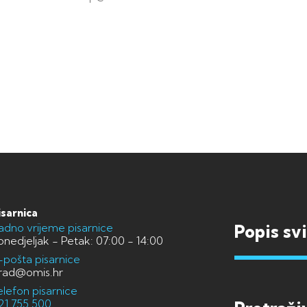
isarnica
adno vrijeme pisarnice
Popis sv
onedjeljak - Petak: 07:00 - 14:00
-pošta pisarnice
rad@omis.hr
elefon pisarnice
21 755 500