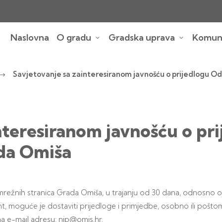
Naslovna
O gradu
Gradska uprava
Komuna
Savjetovanje sa zainteresiranom javnošću o prijedlogu Odl
nteresiranom javnošću o pr
ada Omiša
ežnih stranica Grada Omiša, u trajanju od 30 dana, odnosno od 2
moguće je dostaviti prijedloge i primjedbe, osobno ili poštom 
a e-mail adresu: nip@omis.hr.