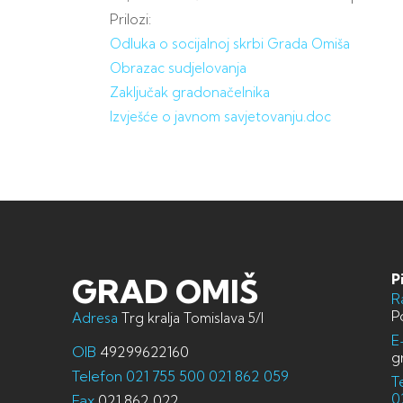
Prilozi:
Odluka o socijalnoj skrbi Grada Omiša
Obrazac sudjelovanja
Zaključak gradonačelnika
Izvješće o javnom savjetovanju.doc
P
GRAD OMIŠ
R
P
Adresa
Trg kralja Tomislava 5/I
E
OIB
49299622160
g
Telefon
021 755 500
021 862 059
T
0
Fax
021 862 022