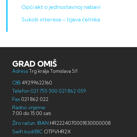
Opći akt o jednostavnoj nabavi
Sukob interesa – Izjava čelnika
GRAD OMIŠ
Adresa
Trg kralja Tomislava 5/I
OIB
49299622160
Telefon
021 755 500
021 862 059
Fax
021 862 022
Radno vrijeme
7:00 do 15:00 sati
Žiro račun: IBAN
HR2224070001830000008
Swift kod/BIC
OTPVHR2X