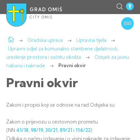
GRAD OMIŠ
CITY OMIŠ
Gradska uprava
Upravna tijela
Upravni odjel za komunalno stambene djelatnosti,
uređenje prostora i zaštitu okoliša
Odsjek za javnu
nabavu i naknade
Pravni okvir
Pravni okvir
Zakoni i propisi koji se odnose na rad Odsjeka su:
Zakon o prijevozu u cestovnom prometu
(NN
41/18
,
98/19
,
30/21
,
89/21
i
114/22
)
Odluka o načinu izdavanja i o visini naknade za izdavanje