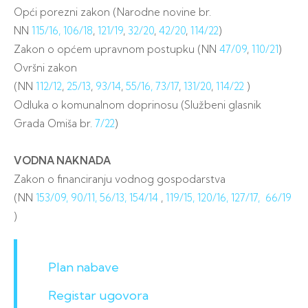
Opći porezni zakon (Narodne novine br.
NN
115/16,
106/18
,
121/19
,
32/20
,
42/20
,
114/22
)
Zakon o općem upravnom postupku (NN
47/09
,
110/21
)
Ovršni zakon
(NN
112/12
,
25/13
,
93/14
,
55/16,
73/17
,
131/20
,
114/22
)
Odluka o komunalnom doprinosu (Službeni glasnik
Grada Omiša br.
7/22
)
VODNA NAKNADA
Zakon o financiranju vodnog gospodarstva
(NN
153/09,
90/11,
56/13,
154/14
,
119/15,
120/16,
127/17,
66/19
)
Plan nabave
Registar ugovora