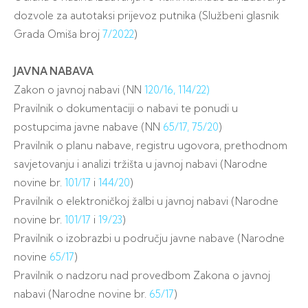
dozvole za autotaksi prijevoz putnika (Službeni glasnik
Grada Omiša broj
7/2022
)
JAVNA NABAVA
Zakon o javnoj nabavi (NN
120/16,
114/22)
Pravilnik o dokumentaciji o nabavi te ponudi u
postupcima javne nabave (NN
65/17,
75/20
)
Pravilnik o planu nabave, registru ugovora, prethodnom
savjetovanju i analizi tržišta u javnoj nabavi (Narodne
novine br.
101/17
i
144/20
)
Pravilnik o elektroničkoj žalbi u javnoj nabavi (Narodne
novine br.
101/17
i
19/23
)
Pravilnik o izobrazbi u području javne nabave (Narodne
novine
65/17
)
Pravilnik o nadzoru nad provedbom Zakona o javnoj
nabavi (Narodne novine br.
65/17
)