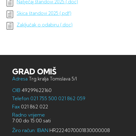
Natječaj štandovi 2025 (.doc)
Skica štandovi 2025 (.pdf)
Zaključak o odabiru (.doc)
GRAD OMIŠ
Adresa
Trg kralja Tomislava 5/I
OIB
49299622160
Telefon
021 755 500
021 862 059
Fax
021 862 022
Radno vrijeme
7:00 do 15:00 sati
Žiro račun: IBAN
HR2224070001830000008