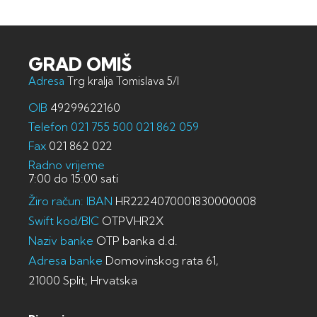
GRAD OMIŠ
Adresa
Trg kralja Tomislava 5/I
OIB
49299622160
Telefon
021 755 500
021 862 059
Fax
021 862 022
Radno vrijeme
7:00 do 15:00 sati
Žiro račun: IBAN
HR2224070001830000008
Swift kod/BIC
OTPVHR2X
Naziv banke
OTP banka d.d.
Adresa banke
Domovinskog rata 61,
21000 Split, Hrvatska