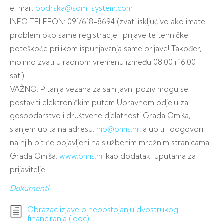
e-mail:
podrska@som-system.com
INFO TELEFON: 091/618-8694 (zvati isključivo ako imate
problem oko same registracije i prijave te tehničke
poteškoće prilikom ispunjavanja same prijave! Također,
molimo zvati u radnom vremenu između 08:00 i 16:00
sati).
VAŽNO: Pitanja vezana za sam Javni poziv mogu se
postaviti elektroničkim putem Upravnom odjelu za
gospodarstvo i društvene djelatnosti Grada Omiša,
slanjem upita na adresu:
nip@omis.hr
, a upiti i odgovori
na njih bit će objavljeni na službenim mrežnim stranicama
Grada Omiša:
www.omis.hr
kao dodatak uputama za
prijavitelje.
Dokumenti
Obrazac izjave o nepostojanju dvostrukog
financiranja (.doc)