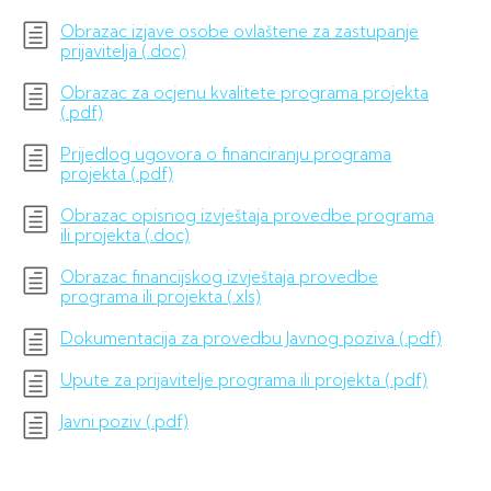
Obrazac izjave osobe ovlaštene za zastupanje
prijavitelja (.doc)
Obrazac za ocjenu kvalitete programa projekta
(.pdf)
Prijedlog ugovora o financiranju programa
projekta (.pdf)
Obrazac opisnog izvještaja provedbe programa
ili projekta (.doc)
Obrazac financijskog izvještaja provedbe
programa ili projekta (.xls)
Dokumentacija za provedbu Javnog poziva (.pdf)
Upute za prijavitelje programa ili projekta (.pdf)
Javni poziv (.pdf)