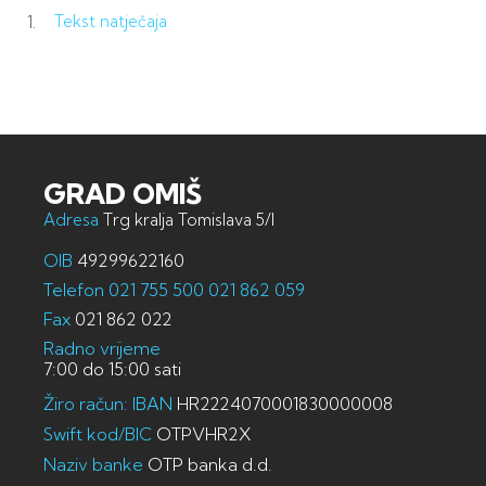
Tekst natječaja
GRAD OMIŠ
Adresa
Trg kralja Tomislava 5/I
OIB
49299622160
Telefon
021 755 500
021 862 059
Fax
021 862 022
Radno vrijeme
7:00 do 15:00 sati
Žiro račun: IBAN
HR2224070001830000008
Swift kod/BIC
OTPVHR2X
Naziv banke
OTP banka d.d.