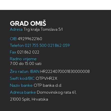
GRAD OMIŠ
Adresa
Trg kralja Tomislava 5/I
OIB
49299622160
Telefon
021 755 500
021 862 059
Fax
021 862 022
Radno vrijeme
7:00 do 15:00 sati
Žiro račun: IBAN
HR2224070001830000008
Swift kod/BIC
OTPVHR2X
Naziv banke
OTP banka d.d.
Adresa banke
Domovinskog rata 61,
21000 Split, Hrvatska