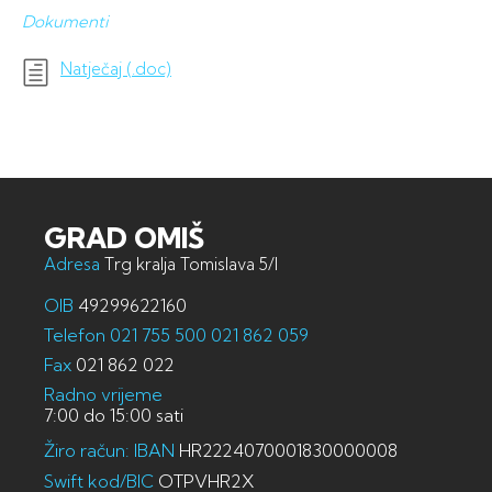
Dokumenti
Natječaj (.doc)
GRAD OMIŠ
Adresa
Trg kralja Tomislava 5/I
OIB
49299622160
Telefon
021 755 500
021 862 059
Fax
021 862 022
Radno vrijeme
7:00 do 15:00 sati
Žiro račun: IBAN
HR2224070001830000008
Swift kod/BIC
OTPVHR2X