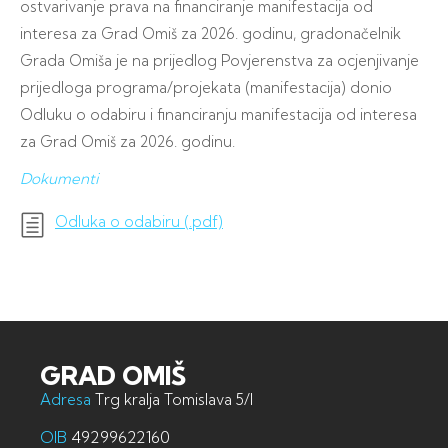
ostvarivanje prava na financiranje manifestacija od
interesa za Grad Omiš za 2026. godinu, gradonačelnik
Grada Omiša je na prijedlog Povjerenstva za ocjenjivanje
prijedloga programa/projekata (manifestacija) donio
Odluku o odabiru i financiranju manifestacija od interesa
za Grad Omiš za 2026. godinu.
Dokumenti
Odluka o odabiru (.pdf)
GRAD OMIŠ
Adresa
Trg kralja Tomislava 5/I
OIB
49299622160