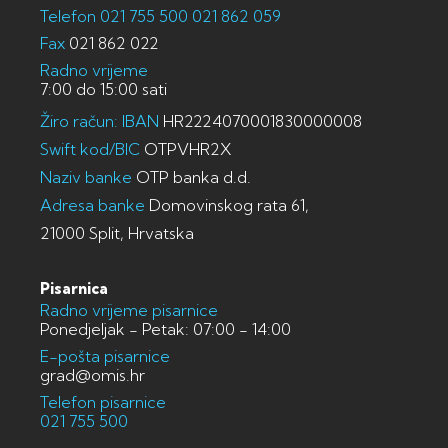
Telefon
021 755 500
021 862 059
Fax
021 862 022
Radno vrijeme
7:00 do 15:00 sati
Žiro račun: IBAN
HR2224070001830000008
Swift kod/BIC
OTPVHR2X
Naziv banke
OTP banka d.d.
Adresa banke
Domovinskog rata 61,
21000 Split, Hrvatska
Pisarnica
Radno vrijeme pisarnice
Ponedjeljak - Petak: 07:00 - 14:00
E-pošta pisarnice
grad@omis.hr
Telefon pisarnice
021 755 500