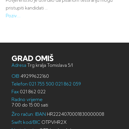
Povjerenstvo je utvrdilo da pisanom testiranju mogu
pristupiti kandidati …
Poziv….
GRAD OMIŠ
Adresa
Trg kralja Tomislava 5/I
OIB
49299622160
Telefon
021 755 500
021 862 059
Fax
021 862 022
Radno vrijeme
7:00 do 15:00 sati
Žiro račun: IBAN
HR2224070001830000008
Swift kod/BIC
OTPVHR2X