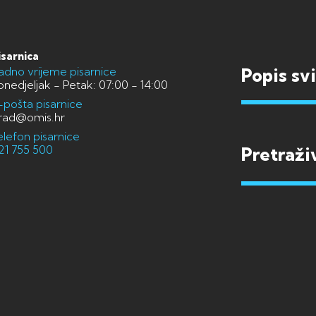
isarnica
adno vrijeme pisarnice
Popis sv
onedjeljak - Petak: 07:00 - 14:00
-pošta pisarnice
rad@omis.hr
elefon pisarnice
21 755 500