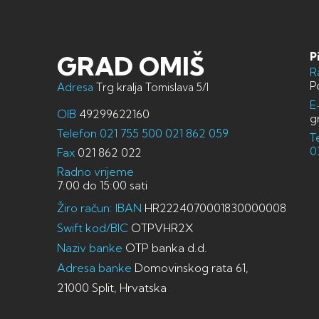
P
GRAD OMIŠ
R
P
Adresa
Trg kralja Tomislava 5/I
E
OIB
49299622160
g
Telefon
021 755 500
021 862 059
T
0
Fax
021 862 022
Radno vrijeme
7:00 do 15:00 sati
Žiro račun: IBAN
HR2224070001830000008
Swift kod/BIC
OTPVHR2X
Naziv banke
OTP banka d.d.
Adresa banke
Domovinskog rata 61,
21000 Split, Hrvatska