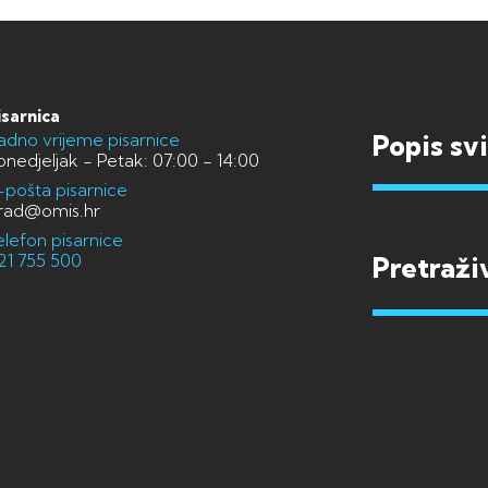
isarnica
adno vrijeme pisarnice
Popis sv
onedjeljak - Petak: 07:00 - 14:00
-pošta pisarnice
rad@omis.hr
elefon pisarnice
21 755 500