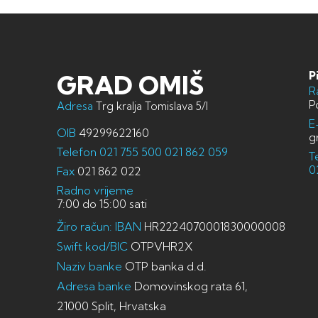
P
GRAD OMIŠ
R
P
Adresa
Trg kralja Tomislava 5/I
E
OIB
49299622160
g
Telefon
021 755 500
021 862 059
T
0
Fax
021 862 022
Radno vrijeme
7:00 do 15:00 sati
Žiro račun: IBAN
HR2224070001830000008
Swift kod/BIC
OTPVHR2X
Naziv banke
OTP banka d.d.
Adresa banke
Domovinskog rata 61,
21000 Split, Hrvatska