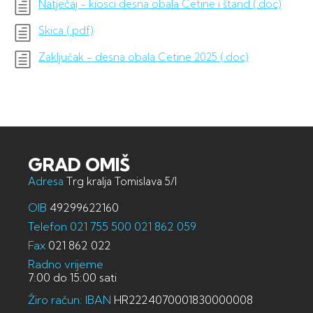
Natječaj - kiosci desna obala Cetine i štand (.doc)
Skica (.pdf)
Zaključak - desna obala Cetine 2025 (.doc)
GRAD OMIŠ
Adresa
Trg kralja Tomislava 5/I
OIB
49299622160
Telefon
021 755 500
021 862 059
Fax
021 862 022
Radno vrijeme
7:00 do 15:00 sati
Žiro račun: IBAN
HR2224070001830000008