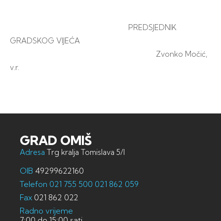
PREDSJEDNIK
GRADSKOG VIJEĆA
Zvonko Močić,
v.r.
GRAD OMIŠ
Adresa
Trg kralja Tomislava 5/I
OIB
49299622160
Telefon
021 755 500
021 862 059
Fax
021 862 022
Radno vrijeme
7:00 do 15:00 sati