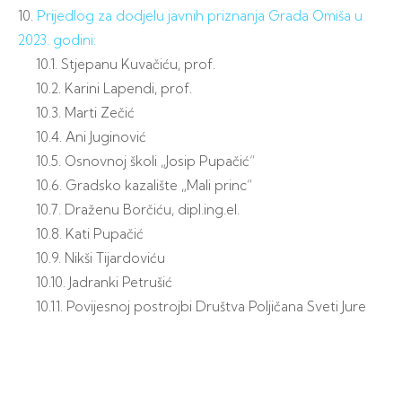
10.
Prijedlog za dodjelu javnih priznanja Grada Omiša u
2023. godini:
10.1. Stjepanu Kuvačiću, prof.
10.2. Karini Lapendi, prof.
10.3. Marti Zečić
10.4. Ani Juginović
10.5. Osnovnoj školi „Josip Pupačić“
10.6. Gradsko kazalište „Mali princ“
10.7. Draženu Borčiću, dipl.ing.el.
10.8. Kati Pupačić
10.9. Nikši Tijardoviću
10.10. Jadranki Petrušić
10.11. Povijesnoj postrojbi Društva Poljičana Sveti Jure