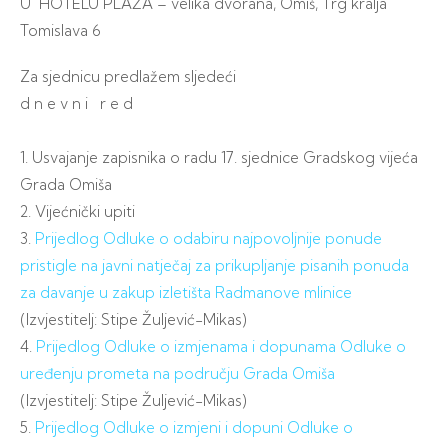
U HOTELU PLAŽA – velika dvorana, Omiš, Trg kralja
Tomislava 6
Za sjednicu predlažem sljedeći
d n e v n i r e d
1. Usvajanje zapisnika o radu 17. sjednice Gradskog vijeća
Grada Omiša
2. Vijećnički upiti
3.
Prijedlog Odluke o odabiru najpovoljnije ponude
pristigle na javni natječaj za prikupljanje pisanih ponuda
za davanje u zakup izletišta Radmanove mlinice
(Izvjestitelj: Stipe Žuljević-Mikas)
4.
Prijedlog Odluke o izmjenama i dopunama Odluke o
uređenju prometa na području Grada Omiša
(Izvjestitelj: Stipe Žuljević-Mikas)
5.
Prijedlog Odluke o izmjeni i dopuni Odluke o