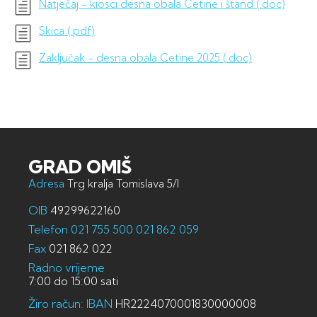
Natječaj - kiosci desna obala Cetine i štand (.doc)
Skica (.pdf)
Zaključak - desna obala Cetine 2025 (.doc)
GRAD OMIŠ
Adresa
Trg kralja Tomislava 5/I
OIB
49299622160
Telefon
021 755 500
021 862 059
Fax
021 862 022
Radno vrijeme
7:00 do 15:00 sati
Žiro račun: IBAN
HR2224070001830000008