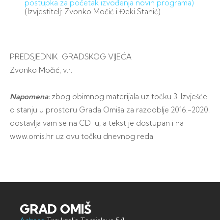
postupka za početak izvođenja novih programa)
(Izvjestitelj: Zvonko Močić i Đeki Stanić)
PREDSJEDNIK GRADSKOG VIJEĆA
Zvonko Močić, v.r.
Napomena:
zbog obimnog materijala uz točku 3. Izvješće
o stanju u prostoru Grada Omiša za razdoblje 2016.-2020.
dostavlja vam se na CD-u, a tekst je dostupan i na
www.omis.hr uz ovu točku dnevnog reda
GRAD OMIŠ