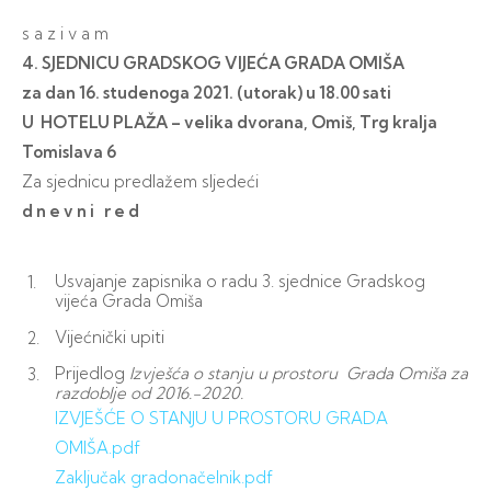
s a z i v a m
4. SJEDNICU GRADSKOG VIJEĆA GRADA OMIŠA
za dan 16. studenoga 2021. (utorak) u 18.00 sati
U HOTELU PLAŽA – velika dvorana, Omiš, Trg kralja
Tomislava 6
Za sjednicu predlažem sljedeći
d n e v n i r e d
Usvajanje zapisnika o radu 3. sjednice Gradskog
vijeća Grada Omiša
Vijećnički upiti
Prijedlog
Izvješća o stanju u prostoru Grada Omiša za
razdoblje od 2016.-2020.
IZVJEŠĆE O STANJU U PROSTORU GRADA
OMIŠA.pdf
Zaključak gradonačelnik.pdf