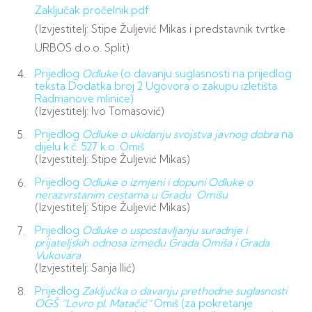
Zaključak pročelnik.pdf
(Izvjestitelj: Stipe Žuljević Mikas i predstavnik tvrtke
URBOS d.o.o. Split)
Prijedlog
Odluke
(o davanju suglasnosti na prijedlog
teksta Dodatka broj 2 Ugovora o zakupu izletišta
Radmanove mlinice)
(Izvjestitelj: Ivo Tomasović)
Prijedlog
Odluke o ukidanju svojstva javnog dobra
na
dijelu k.č. 527 k.o. Omiš
(Izvjestitelj: Stipe Žuljević Mikas)
Prijedlog
Odluke o izmjeni i dopuni Odluke o
nerazvrstanim cestama u Gradu Omišu
(Izvjestitelj: Stipe Žuljević Mikas)
Prijedlog
Odluke o uspostavljanju suradnje i
prijateljskih odnosa između Grada Omiša i Grada
Vukovara
(Izvjestitelj: Sanja Ilić)
Prijedlog
Zaključka o davanju prethodne suglasnosti
OGŠ “Lovro pl. Matačić“
Omiš (za pokretanje