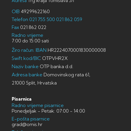
Adresa
Trg kralja Tomislava 5/I
OIB
49299622160
Telefon
021 755 500
021 862 059
Fax
021 862 022
Radno vrijeme
7:00 do 15:00 sati
Žiro račun: IBAN
HR2224070001830000008
Swift kod/BIC
OTPVHR2X
Naziv banke
OTP banka d.d.
Adresa banke
Domovinskog rata 61,
21000 Split, Hrvatska
Pisarnica
Radno vrijeme pisarnice
Ponedjeljak - Petak: 07:00 - 14:00
E-pošta pisarnice
grad@omis.hr