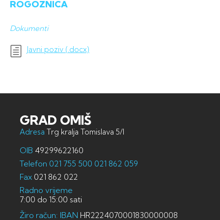
ROGOZNICA
Dokumenti
Javni poziv (.docx)
GRAD OMIŠ
Adresa
Trg kralja Tomislava 5/I
OIB
49299622160
Telefon
021 755 500
021 862 059
Fax
021 862 022
Radno vrijeme
7:00 do 15:00 sati
Žiro račun: IBAN
HR2224070001830000008