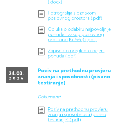
(.docx)
Fotrografija s oznakom
poslovnog prostora (.pdf)
Odluka o odabiru najpovoljnije
ponude -zakup poslovnog
prostora (Kučiće) (.pdf)
Zapisnik o pregledu i ocjeni
ponuda (.pdf)
Poziv na prethodnu provjeru
24.03.
znanja i sposobnosti (pisano
2026
testiranje)
Dokumenti
Poziv na prethodnu provjeru
znanja i sposobnosti (pisano
testiranje) (.pdf)