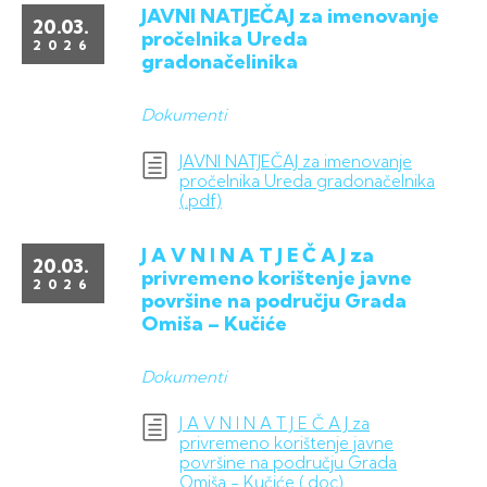
JAVNI NATJEČAJ za imenovanje
20.03.
pročelnika Ureda
2026
gradonačelinika
Dokumenti
JAVNI NATJEČAJ za imenovanje
pročelnika Ureda gradonačelnika
(.pdf)
J A V N I N A T J E Č A J za
20.03.
privremeno korištenje javne
2026
površine na području Grada
Omiša – Kučiće
Dokumenti
J A V N I N A T J E Č A J za
privremeno korištenje javne
površine na području Grada
Omiša - Kučiće (.doc)