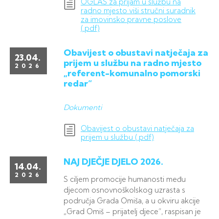
OGLAS za prijam u službu na
radno mjesto viši stručni suradnik
za imovinsko pravne poslove
(.pdf)
Obavijest o obustavi natječaja za
23.04.
prijem u službu na radno mjesto
2026
„referent-komunalno pomorski
redar“
Dokumenti
Obavijest o obustavi natječaja za
prijem u službu (.pdf)
NAJ DJEČJE DJELO 2026.
14.04.
2026
S ciljem promocije humanosti među
djecom osnovnoškolskog uzrasta s
područja Grada Omiša, a u okviru akcije
„Grad Omiš – prijatelj djece“, raspisan je