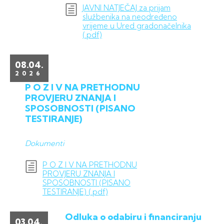
JAVNI NATJEČAJ za prijam
službenika na neodređeno
vrijeme u Ured gradonačelnika
(.pdf)
08.04.
2026
P O Z I V NA PRETHODNU
PROVJERU ZNANJA I
SPOSOBNOSTI (PISANO
TESTIRANJE)
Dokumenti
P O Z I V NA PRETHODNU
PROVJERU ZNANJA I
SPOSOBNOSTI (PISANO
TESTIRANJE) (.pdf)
Odluka o odabiru i financiranju
03.04.