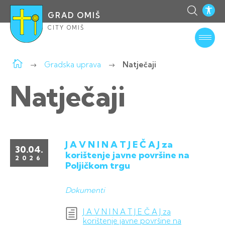
GRAD OMIŠ
CITY OMIŠ
Gradska uprava
Natječaji
Natječaji
J A V N I N A T J E Č A J za
30.04.
korištenje javne površine na
2026
Poljičkom trgu
Dokumenti
J A V N I N A T J E Č A J za
korištenje javne površine na