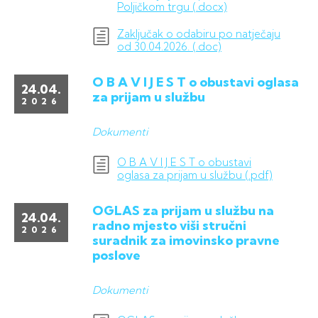
Poljičkom trgu (.docx)
Zaključak o odabiru po natječaju
od 30.04.2026. (.doc)
O B A V I J E S T o obustavi oglasa
24.04.
za prijam u službu
2026
Dokumenti
O B A V I J E S T o obustavi
oglasa za prijam u službu (.pdf)
OGLAS za prijam u službu na
24.04.
radno mjesto viši stručni
2026
suradnik za imovinsko pravne
poslove
Dokumenti