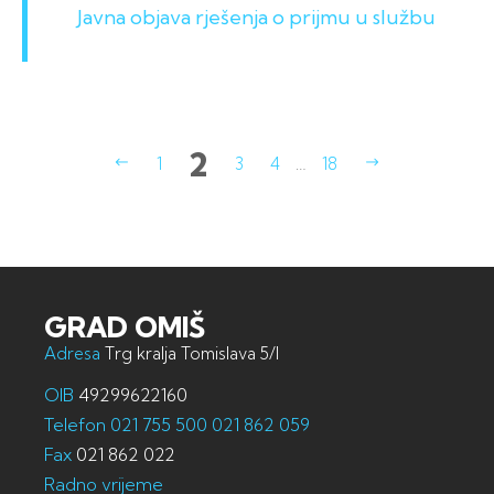
Javna objava rješenja o prijmu u službu
2
1
3
4
…
18
GRAD OMIŠ
Adresa
Trg kralja Tomislava 5/I
OIB
49299622160
Telefon
021 755 500
021 862 059
Fax
021 862 022
Radno vrijeme