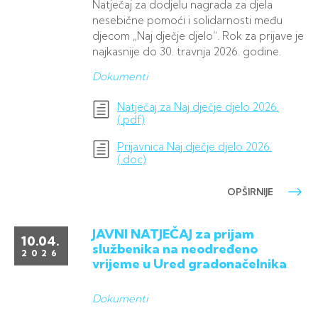
Natječaj za dodjelu nagrada za djela
nesebične pomoći i solidarnosti među
djecom „Naj dječje djelo“. Rok za prijave je
najkasnije do 30. travnja 2026. godine.
Dokumenti
Natječaj za Naj dječje djelo 2026.
(.pdf)
Prijavnica Naj dječje djelo 2026.
(.doc)
OPŠIRNIJE
JAVNI NATJEČAJ za prijam
10.04.
službenika na neodređeno
2026
vrijeme u Ured gradonačelnika
Dokumenti